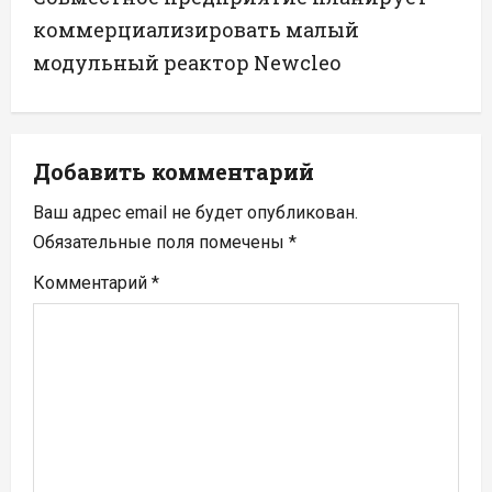
г
коммерциализировать малый
а
модульный реактор Newcleo
ц
и
Добавить комментарий
я
Ваш адрес email не будет опубликован.
п
Обязательные поля помечены
*
Комментарий
*
о
з
а
п
и