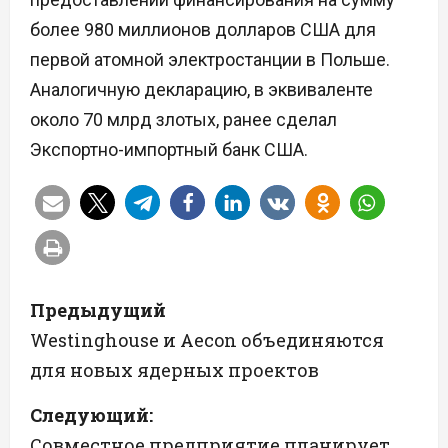
более 980 миллионов долларов США для
первой атомной электростанции в Польше.
Аналогичную декларацию, в эквиваленте
около 70 млрд злотых, ранее сделал
Экспортно-импортный банк США.
Н
Предыдущий
а
Westinghouse и Aecon объединяются
для новых ядерных проектов
в
Следующий:
и
Совместное предприятие планирует