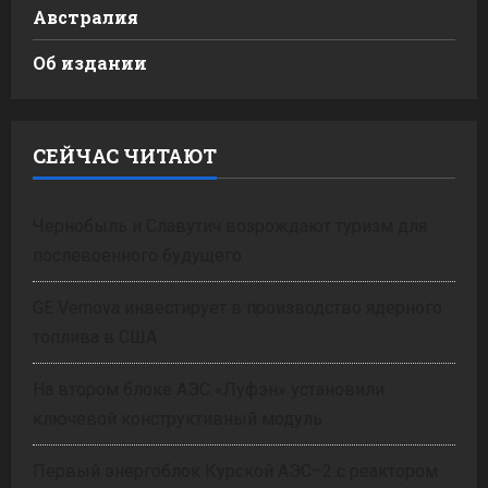
Австралия
Об издании
СЕЙЧАС ЧИТАЮТ
Чернобыль и Славутич возрождают туризм для
послевоенного будущего
GE Vernova инвестирует в производство ядерного
топлива в США
На втором блоке АЭС «Луфэн» установили
ключевой конструктивный модуль
Первый энергоблок Курской АЭС–2 с реактором