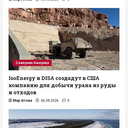
Северная Америка
IsoEnergy и DISA создадут в США
компанию для добычи урана из руды
и отходов
Мир Атома
06.08.2026
0