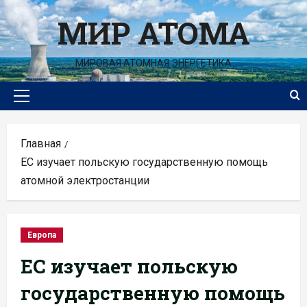
Перейти
МИР АТОМА
к
содержимому
МИРОВАЯ АТОМНАЯ ЭНЕРГЕТИКА
Основное
меню
Главная
ЕС изучает польскую государственную помощь
атомной электростанции
Европа
ЕС изучает польскую
государственную помощь