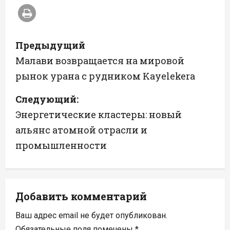
Н
Предыдущий
а
Малави возвращается на мировой
рынок урана с рудником Kayelekera
в
Следующий:
и
Энергетические кластеры: новый
г
альянс атомной отрасли и
а
промышленности
ц
и
Добавить комментарий
я
Ваш адрес email не будет опубликован.
Обязательные поля помечены
*