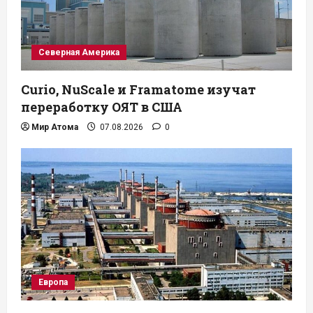
Северная Америка
Curio, NuScale и Framatome изучат
переработку ОЯТ в США
Мир Атома
07.08.2026
0
Европа