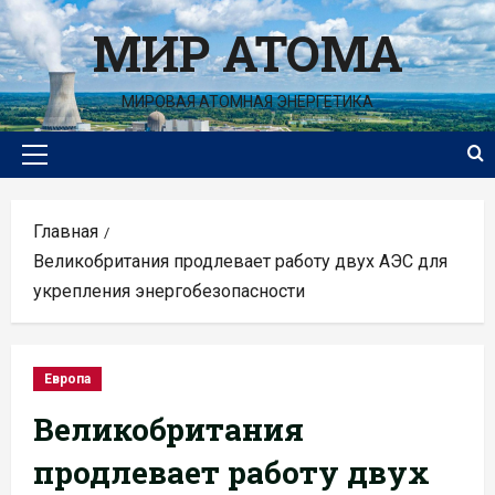
Перейти
МИР АТОМА
к
содержимому
МИРОВАЯ АТОМНАЯ ЭНЕРГЕТИКА
Основное
меню
Главная
Великобритания продлевает работу двух АЭС для
укрепления энергобезопасности
Европа
Великобритания
продлевает работу двух