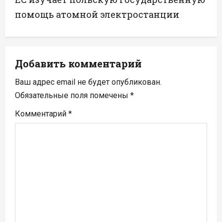
а
помощь атомной электростанции
ц
и
Добавить комментарий
я
Ваш адрес email не будет опубликован.
п
Обязательные поля помечены
*
Комментарий
*
о
з
а
п
и