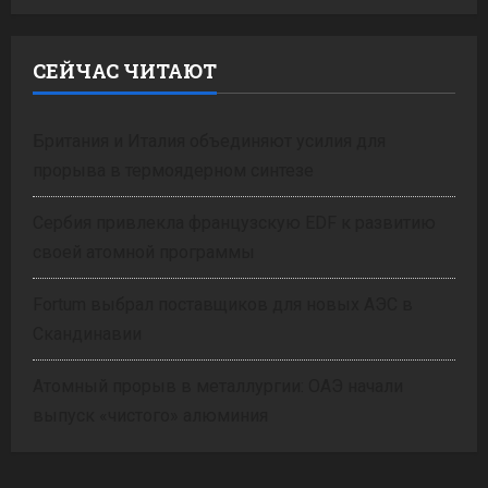
СЕЙЧАС ЧИТАЮТ
Британия и Италия объединяют усилия для
прорыва в термоядерном синтезе
Сербия привлекла французскую EDF к развитию
своей атомной программы
Fortum выбрал поставщиков для новых АЭС в
Скандинавии
Атомный прорыв в металлургии: ОАЭ начали
выпуск «чистого» алюминия