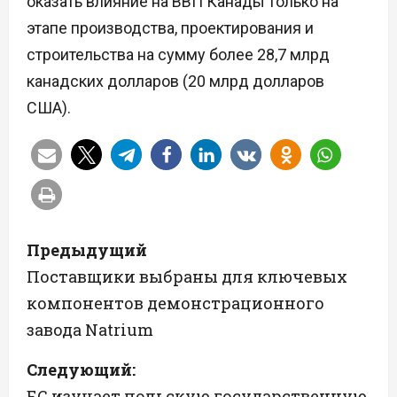
оказать влияние на ВВП Канады только на
этапе производства, проектирования и
строительства на сумму более 28,7 млрд
канадских долларов (20 млрд долларов
США).
Н
Предыдущий
а
Поставщики выбраны для ключевых
компонентов демонстрационного
в
завода Natrium
и
Следующий:
г
ЕС изучает польскую государственную