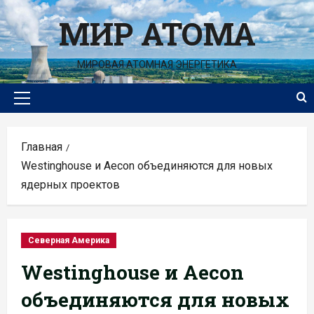
Перейти
МИР АТОМА
к
содержимому
МИРОВАЯ АТОМНАЯ ЭНЕРГЕТИКА
Основное
меню
Главная
Westinghouse и Aecon объединяются для новых
ядерных проектов
Северная Америка
Westinghouse и Aecon
объединяются для новых