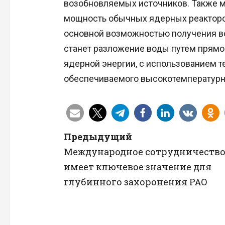
возобновляемых источников. Также м
мощность обычных ядерных реакторов
основной возможностью получения в
станет разложение воды путем прямог
ядерной энергии, с использованием 
обеспечиваемого высокотемпературн
Н
Предыдущий
Международное сотрудничеств
а
имеет ключевое значение для
в
глубинного захоронения РАО
и
г