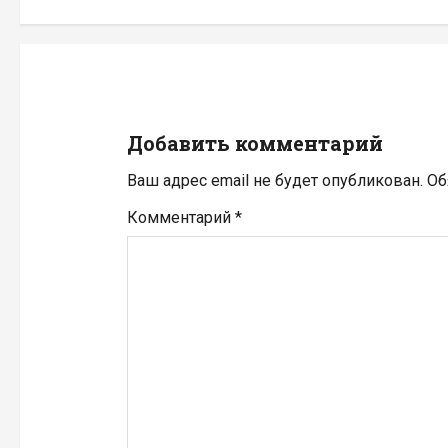
а
ц
и
Добавить комментарий
я
Ваш адрес email не будет опубликован.
Об
п
Комментарий
*
о
з
а
п
и