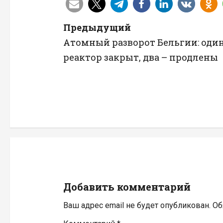
Н
Предыдущий
Атомный разворот Бельгии: оди
а
реактор закрыт, два – продлены
в
и
г
а
ц
и
Добавить комментарий
я
Ваш адрес email не будет опубликован.
Об
п