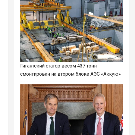
Гигантский статор весом 437 тонн
смонтирован на втором блоке АЭС «Аккую»