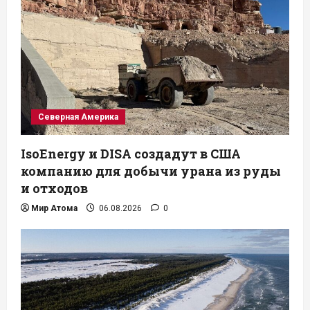
Северная Америка
IsoEnergy и DISA создадут в США
компанию для добычи урана из руды
и отходов
Мир Атома
06.08.2026
0