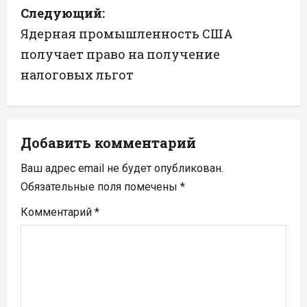
Следующий:
и
Ядерная промышленность США
г
получает право на получение
а
налоговых льгот
ц
и
Добавить комментарий
я
Ваш адрес email не будет опубликован.
п
Обязательные поля помечены
*
Комментарий
*
о
з
а