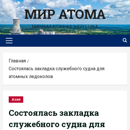
Перейти
МИР АТОМА
к
содержимому
МИРОВАЯ АТОМНАЯ ЭНЕРГЕТИКА
Основное
меню
Главная
Состоялась закладка служебного судна для
атомных ледоколов
Азия
Состоялась закладка
служебного судна для