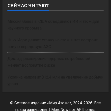
СЕЙЧАС ЧИТАЮТ
Миссия Genesis: США объединяют ИИ и атом для
научного прорыва
Нью-Йорк делает ставку на атом: штат построит
новую передовую АЭС
Доклад: расширение ядерных потребностей
меняет восприятие риска
Украина направит $12,4 млн на увеличение добычи
урана
© Сетевое издание «Мир Атома», 2024-2026. Все
права защищены.
|
MoreNews
от AF themes.