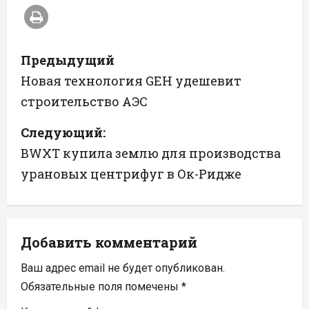
Н
Предыдущий
а
Новая технология GEH удешевит
строительство АЭС
в
Следующий:
и
BWXT купила землю для производства
г
урановых центрифуг в Ок-Ридже
а
ц
Добавить комментарий
и
Ваш адрес email не будет опубликован.
я
Обязательные поля помечены
*