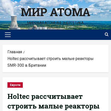
Перейти
МИР АТОМА
к
содержимому
МИРОВАЯ АТОМНАЯ ЭНЕРГЕТИКА
Основное
меню
Главная
Holtec рассчитывает строить малые реакторы
SMR-300 в Британии
Европа
Holtec рассчитывает
строить малые реакторы