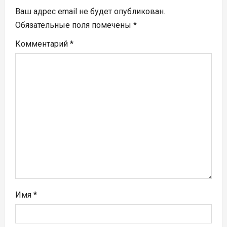
я
Ваш адрес email не будет опубликован.
п
Обязательные поля помечены
*
Комментарий
*
о
з
а
п
и
с
я
м
Имя
*