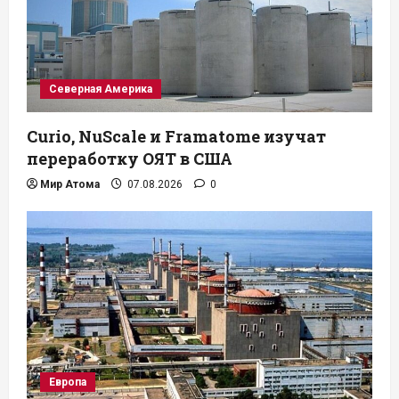
Северная Америка
Curio, NuScale и Framatome изучат
переработку ОЯТ в США
Мир Атома
07.08.2026
0
Европа