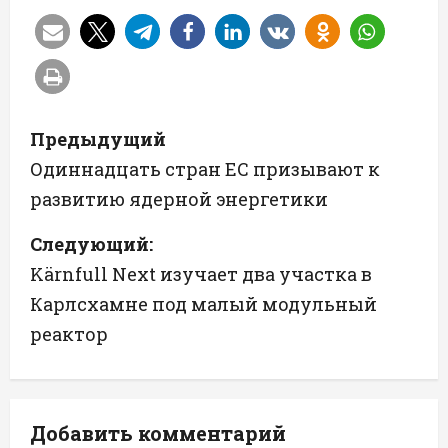
Н
Предыдущий
а
Одиннадцать стран ЕС призывают к
развитию ядерной энергетики
в
Следующий:
и
Kärnfull Next изучает два участка в
г
Карлсхамне под малый модульный
а
реактор
ц
и
Добавить комментарий