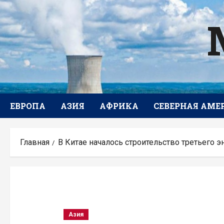
Перейти
к
содержимому
ЕВРОПА
АЗИЯ
АФРИКА
СЕВЕРНАЯ АМЕ
Главная
В Китае началось строительство третьего э
Азия