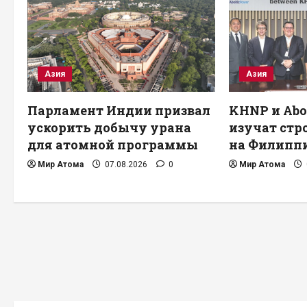
Азия
Азия
Парламент Индии призвал
KHNP и Abo
ускорить добычу урана
изучат стр
для атомной программы
на Филипп
Мир Атома
07.08.2026
0
Мир Атома