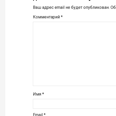
и
Ваш адрес email не будет опубликован.
Об
я
Комментарий
*
п
о
з
а
п
и
с
Имя
*
я
м
Email
*