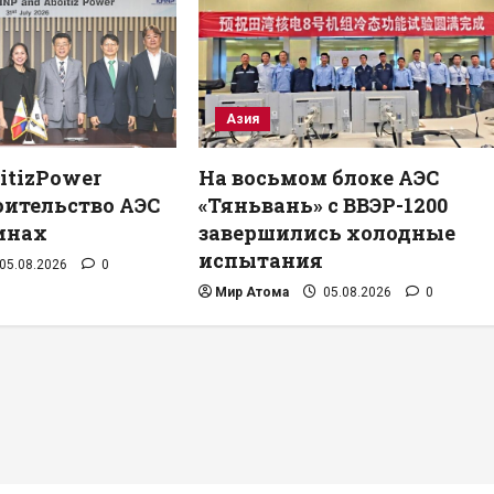
Азия
itizPower
На восьмом блоке АЭС
оительство АЭС
«Тяньвань» с ВВЭР-1200
инах
завершились холодные
испытания
05.08.2026
0
Мир Атома
05.08.2026
0