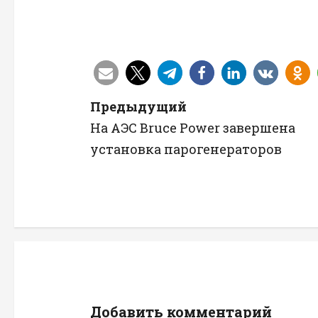
Н
Предыдущий
На АЭС Bruce Power завершена
а
установка парогенераторов
в
и
г
а
ц
Добавить комментарий