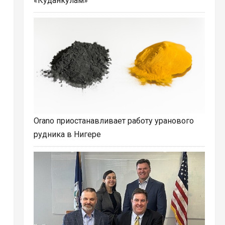
«Куданкулам»
Orano приостанавливает работу уранового
рудника в Нигере