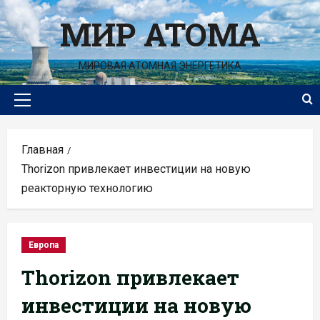
Перейти
МИР АТОМА
к
содержимому
МИРОВАЯ АТОМНАЯ ЭНЕРГЕТИКА
Основное
меню
Главная
Thorizon привлекает инвестиции на новую
реакторную технологию
Европа
Thorizon привлекает
инвестиции на новую