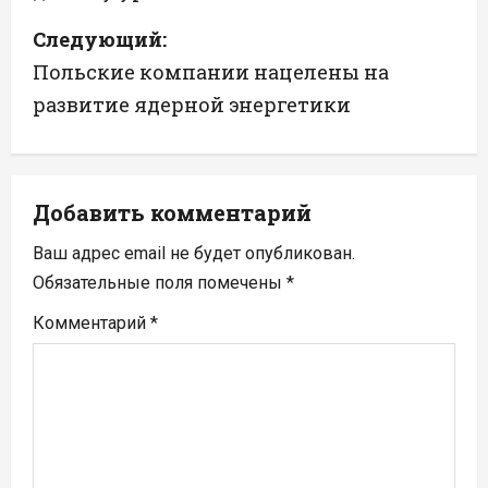
в
Следующий:
и
Польские компании нацелены на
г
развитие ядерной энергетики
а
ц
Добавить комментарий
и
Ваш адрес email не будет опубликован.
я
Обязательные поля помечены
*
п
Комментарий
*
о
з
а