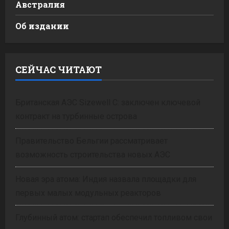
Австралия
Об издании
СЕЙЧАС ЧИТАЮТ
Британская АЭС Sizewell C: заключен ключевой
контракт на турбинные острова
Правительство Бельгии рассматривает
возможность строительства новых АЭС
Новая эра атома: Индия назвала площадки для
первых малых модульных реакторов
Глубинный атом: стартап обеспечил топливом свои