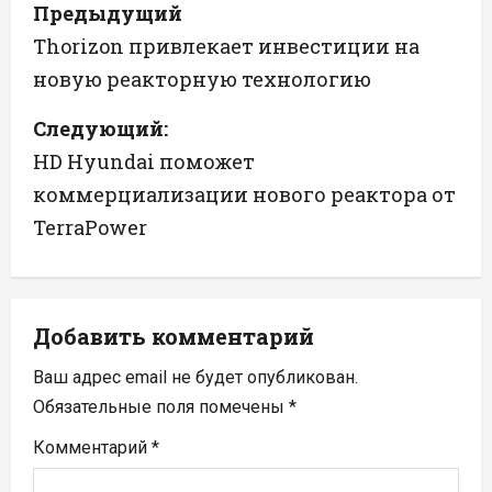
Н
Предыдущий
а
Thorizon привлекает инвестиции на
новую реакторную технологию
в
Следующий:
и
HD Hyundai поможет
г
коммерциализации нового реактора от
а
TerraPower
ц
и
Добавить комментарий
я
Ваш адрес email не будет опубликован.
п
Обязательные поля помечены
*
Комментарий
*
о