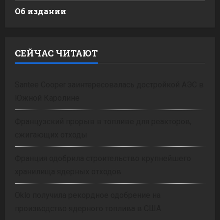
Об издании
СЕЙЧАС ЧИТАЮТ
Santee Cooper заинтересовалась достройкой АЭС в
Южной Каролине
Французский прорыв в топливе для реакторов,
сжигающих отходы
Франция одобрила строительство крупнейшего
хранилища ядерных отходов
Oklo получила рекордное одобрение на
производство ядерного топлива в США