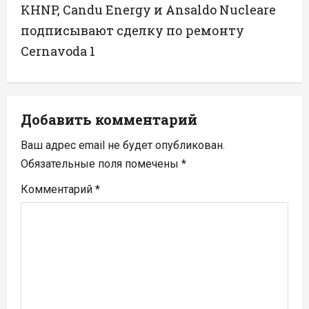
KHNP, Candu Energy и Ansaldo Nucleare
г
подписывают сделку по ремонту
а
Cernavoda 1
ц
и
Добавить комментарий
я
Ваш адрес email не будет опубликован.
п
Обязательные поля помечены
*
Комментарий
*
о
з
а
п