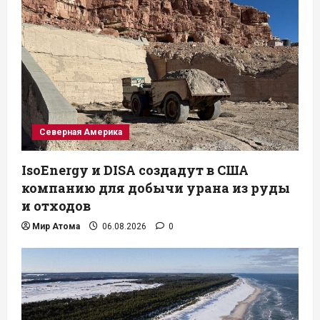
Северная Америка
IsoEnergy и DISA создадут в США
компанию для добычи урана из руды
и отходов
Мир Атома
06.08.2026
0