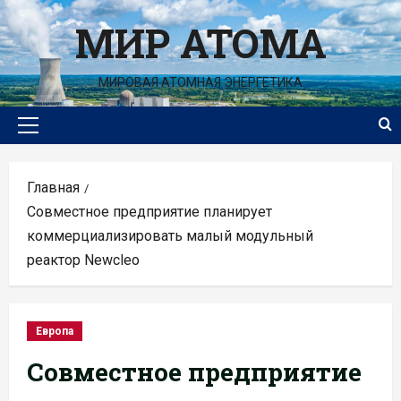
Перейти
МИР АТОМА
к
содержимому
МИРОВАЯ АТОМНАЯ ЭНЕРГЕТИКА
Основное
меню
Главная
Совместное предприятие планирует
коммерциализировать малый модульный
реактор Newcleo
Европа
Совместное предприятие