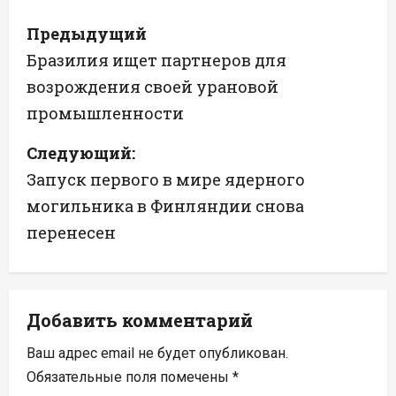
Н
Предыдущий
а
Бразилия ищет партнеров для
возрождения своей урановой
в
промышленности
и
Следующий:
г
Запуск первого в мире ядерного
а
могильника в Финляндии снова
перенесен
ц
и
я
Добавить комментарий
п
Ваш адрес email не будет опубликован.
Обязательные поля помечены
*
о