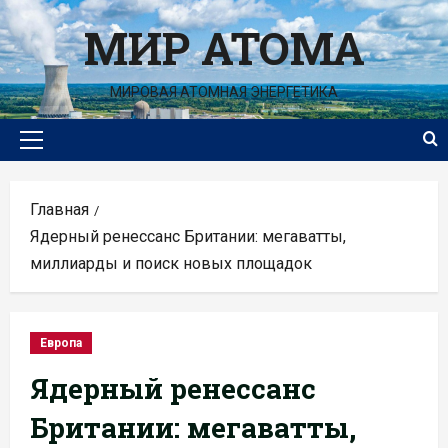
Перейти
МИР АТОМА
к
содержимому
МИРОВАЯ АТОМНАЯ ЭНЕРГЕТИКА
Основное
меню
Главная
Ядерный ренессанс Британии: мегаватты,
миллиарды и поиск новых площадок
Европа
Ядерный ренессанс
Британии: мегаватты,