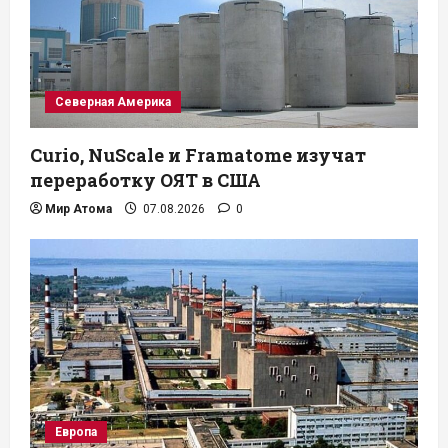
Северная Америка
Curio, NuScale и Framatome изучат
переработку ОЯТ в США
Мир Атома
07.08.2026
0
Европа