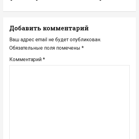
а
ц
Добавить комментарий
и
Ваш адрес email не будет опубликован.
я
Обязательные поля помечены
*
п
Комментарий
*
о
з
а
п
и
с