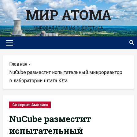
Перейти
МИР АТОМА
к
содержимому
МИРОВАЯ АТОМНАЯ ЭНЕРГЕТИКА
Основное
меню
Главная
NuCube разместит испытательный микрореактор
в лаборатории штата Юта
Северная Америка
NuCube разместит
испытательный