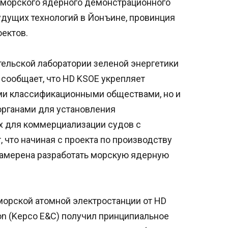
 морского ядерного демонстрационного
удущих технологий в Йонъине, провинция
оектов.
тельской лаборатории зеленой энергетики
 сообщает, что HD KSOE укрепляет
ми классификационными обществами, но и
рганами для установления
 для коммерциализации судов с
 что начиная с проекта по производству
намерена разработать морскую ядерную
 морской атомной электростанции от HD
ion (Kepco E&C) получил принципиальное