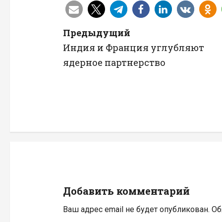
Н
Предыдущий
Индия и Франция углубляют
а
ядерное партнерство
в
и
г
а
ц
и
Добавить комментарий
я
Ваш адрес email не будет опубликован.
Об