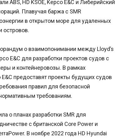
вали ABS, HD KSOE, Kepco E&C и Либерийский
ораций. Плавучая баржа с SMR
оэнергии в открытом море для удаленных
и островов.
морандум о взаимопонимании между Lloyd’s
Kepco E&C для разработки проектов судов с
еры и контейнеровозы. В рамках
o E&C предоставят проекты будущих судов
т требования правил для безопасной
 нормативным требованиям.
ла о планах разработки SMR для
дничестве с британской Core Power и
rraPower. В ноябре 2022 года HD Hyundai