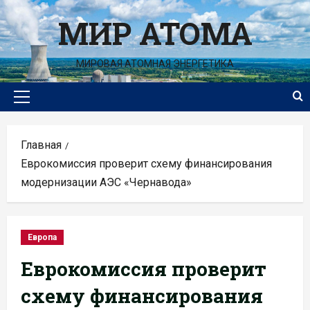
Перейти
МИР АТОМА
к
содержимому
МИРОВАЯ АТОМНАЯ ЭНЕРГЕТИКА
Основное
меню
Главная
Еврокомиссия проверит схему финансирования
модернизации АЭС «Чернавода»
Европа
Еврокомиссия проверит
схему финансирования