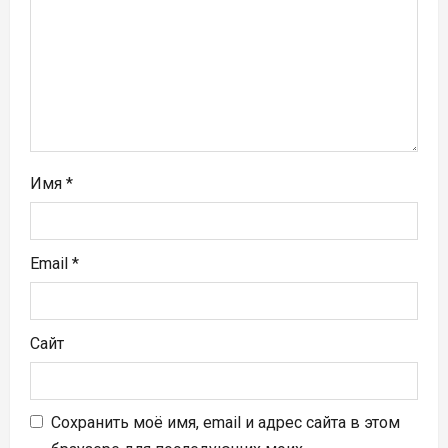
п
и
с
я
м
Имя
*
Email
*
Сайт
Сохранить моё имя, email и адрес сайта в этом