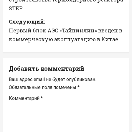
в
STEP
и
Следующий:
г
Первый блок АЭС «Тайпинлин» введен в
а
коммерческую эксплуатацию в Китае
ц
и
Добавить комментарий
я
Ваш адрес email не будет опубликован.
п
Обязательные поля помечены
*
Комментарий
*
о
з
а