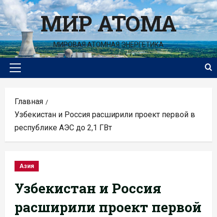
Перейти
МИР АТОМА
к
содержимому
МИРОВАЯ АТОМНАЯ ЭНЕРГЕТИКА
Основное
меню
Главная
Узбекистан и Россия расширили проект первой в
республике АЭС до 2,1 ГВт
Азия
Узбекистан и Россия
расширили проект первой