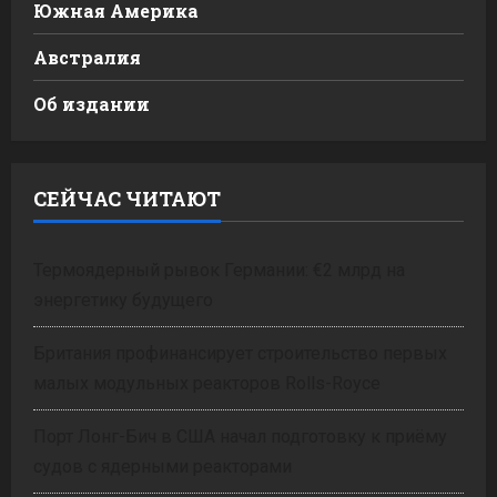
Южная Америка
Австралия
Об издании
СЕЙЧАС ЧИТАЮТ
Термоядерный рывок Германии: €2 млрд на
энергетику будущего
Британия профинансирует строительство первых
малых модульных реакторов Rolls-Royce
Порт Лонг-Бич в США начал подготовку к приёму
судов с ядерными реакторами