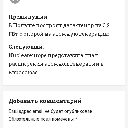
Н
Предыдущий
а
В Польше построят дата-центр на 3,2
ГВт с опорой на атомную генерацию
в
Следующий:
и
Nucleareurope представила план
г
расширения атомной генерации в
а
Евросоюзе
ц
и
Добавить комментарий
я
Ваш адрес email не будет опубликован.
п
Обязательные поля помечены
*