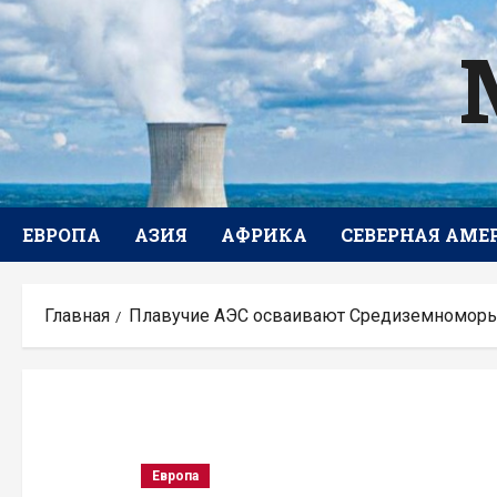
Перейти
к
содержимому
ЕВРОПА
АЗИЯ
АФРИКА
СЕВЕРНАЯ АМЕ
Главная
Плавучие АЭС осваивают Средиземноморье
Европа