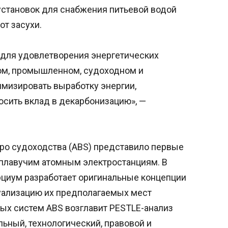
становок для снабжения питьевой водой
т засухи.
 для удовлетворения энергетических
ом, промышленном, судоходном и
имизировать выработку энергии,
осить вклад в декарбонизацию», —
юро судоходства (ABS) представило первые
 плавучим атомным электростанциям. В
рциум разработает оригинальные концепции
уализацию их предполагаемых мест
ых систем ABS возглавит PESTLE-анализ
льный, технологический, правовой и