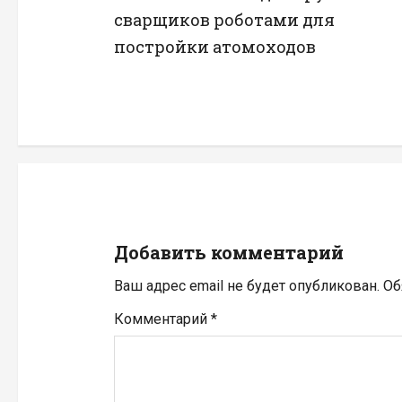
а
сварщиков роботами для
в
постройки атомоходов
и
г
а
ц
и
Добавить комментарий
я
Ваш адрес email не будет опубликован.
Об
п
Комментарий
*
о
з