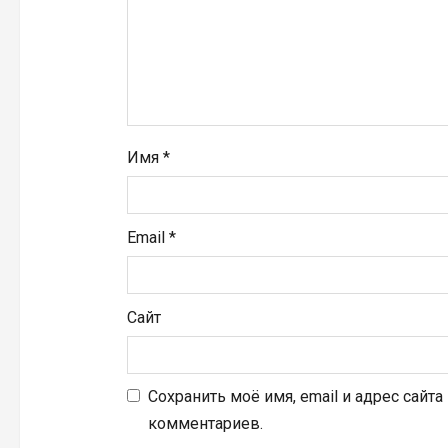
п
и
с
я
Имя
*
м
Email
*
Сайт
Сохранить моё имя, email и адрес сайт
комментариев.