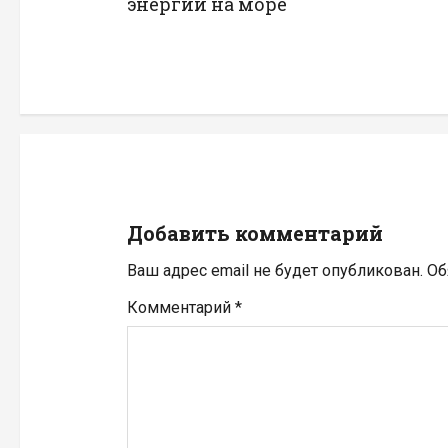
в
энергии на море
и
г
а
ц
и
Добавить комментарий
я
Ваш адрес email не будет опубликован.
Об
п
Комментарий
*
о
з
а