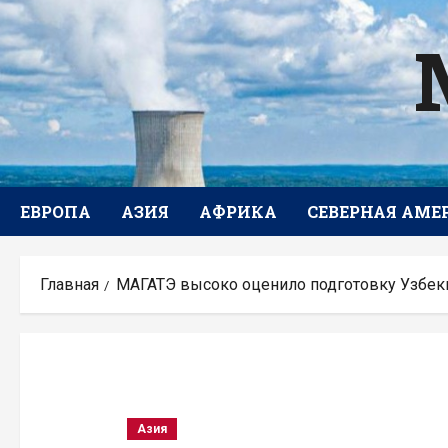
Перейти
к
содержимому
ЕВРОПА
АЗИЯ
АФРИКА
СЕВЕРНАЯ АМЕ
Главная
МАГАТЭ высоко оценило подготовку Узбеки
Азия