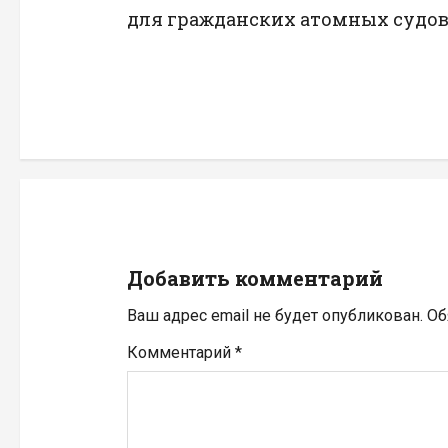
а
для гражданских атомных судо
в
и
г
а
ц
и
Добавить комментарий
я
Ваш адрес email не будет опубликован.
Об
п
Комментарий
*
о
з