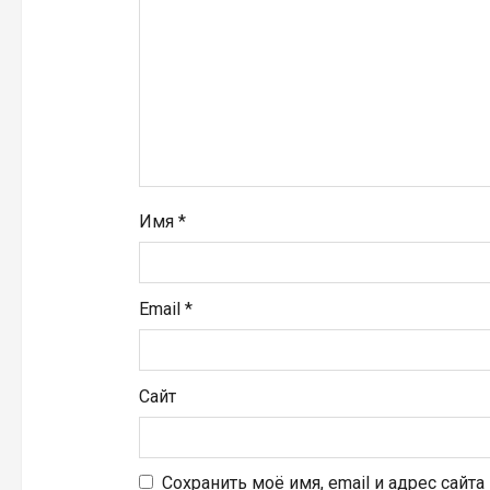
а
п
и
с
я
Имя
*
м
Email
*
Сайт
Сохранить моё имя, email и адрес сайт