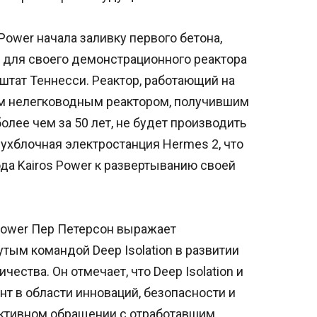
Power начала заливку первого бетона,
 для своего демонстрационного реактора
штат Теннесси. Реактор, работающий на
ым нелегководным реактором, получившим
лее чем за 50 лет, не будет производить
ухблочная электростанция Hermes 2, что
да Kairos Power к развертыванию своей
Power Пер Петерсон выражает
тым командой Deep Isolation в развитии
ества. Он отмечает, что Deep Isolation и
нт в области инноваций, безопасности и
ективном обращении с отработавшим