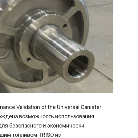
nce Validation of the Universal Canister
верждена возможность использования
 для безопасного и экономически
шим топливом TRISO из