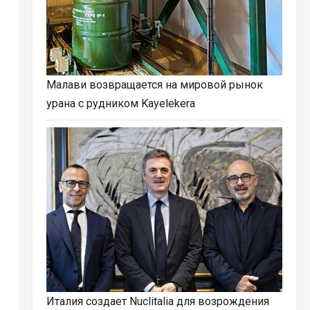
Малави возвращается на мировой рынок
урана с рудником Kayelekera
Италия создает Nuclitalia для возрождения