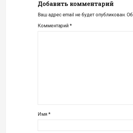
Добавить комментарий
я
Ваш адрес email не будет опубликован.
Об
п
Комментарий
*
о
з
а
п
и
с
я
Имя
*
м