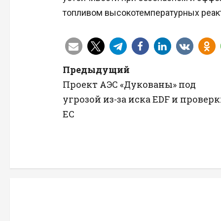
топливом высокотемпературных реак
Н
Предыдущий
Проект АЭС «Дукованы» под
а
угрозой из-за иска EDF и провер
в
ЕС
и
г
а
ц
и