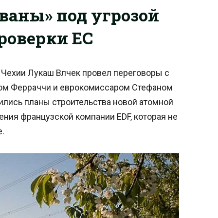
ваны» под угрозой
проверки ЕС
Чехии Лукаш Влчек провел переговоры с
ом Ферраччи и еврокомиссаром Стефаном
ились планы строительства новой атомной
ния французской компании EDF, которая не
.