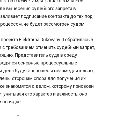
актов с KHNP 7 мая. Однако 6 мая EDF
де вынесения судебного запрета в
вливает подписание контракта до тех пор,
процессом, не будет рассмотрен судом.
роекта Elektrárna Dukovany II обратилась в
с требованием отменить судебный запрет,
ляцию. Представитель суда в среду
оводятся основные процессуальные
лы дела будут запрошены незамедлительно,
лены сторонам спора для получения их
уже знакомятся с делом, которому присвоен
, учитывая его характер и важность, оно
 порядке.