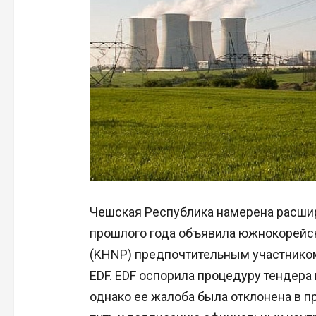
Чешская Республика намерена расшир
прошлого года объявила южнокорейск
(KHNP) предпочтительным участником
EDF. EDF оспорила процедуру тендер
однако ее жалоба была отклонена в п