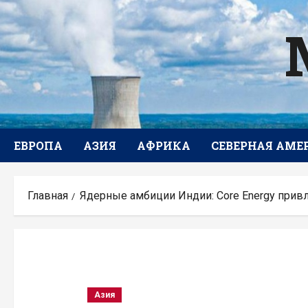
Перейти
к
содержимому
ЕВРОПА
АЗИЯ
АФРИКА
СЕВЕРНАЯ АМЕ
Главная
Ядерные амбиции Индии: Core Energy привл
Азия