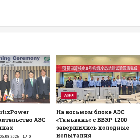
Азия
itizPower
На восьмом блоке АЭС
оительство АЭС
«Тяньвань» с ВВЭР-1200
инах
завершились холодные
испытания
05.08.2026
0