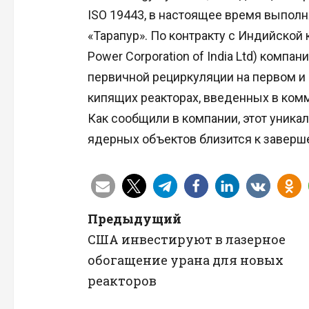
ISO 19443, в настоящее время выпол
«Тарапур». По контракту с Индийской 
Power Corporation of India Ltd) комп
первичной рециркуляции на первом и 
кипящих реакторах, введенных в ком
Как сообщили в компании, этот уник
ядерных объектов близится к заверш
Н
Предыдущий
США инвестируют в лазерное
а
обогащение урана для новых
в
реакторов
и