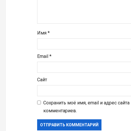
и
с
я
Имя
*
м
Email
*
Сайт
Сохранить моё имя, email и адрес сайт
комментариев.