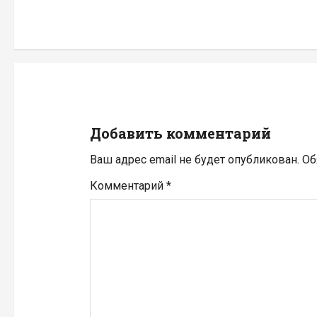
г
а
ц
и
Добавить комментарий
я
Ваш адрес email не будет опубликован.
Об
п
Комментарий
*
о
з
а
п