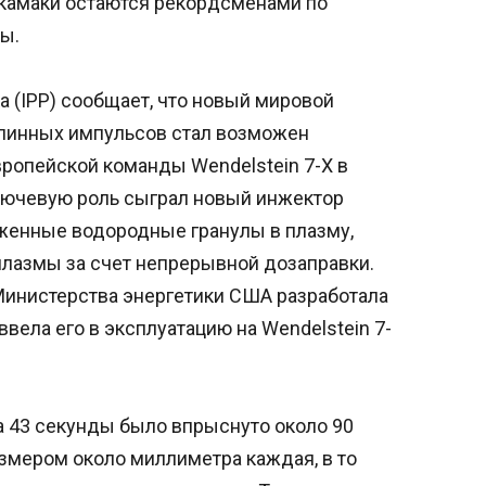
камаки остаются рекордсменами по
ы.
 (IPP) сообщает, что новый мировой
длинных импульсов стал возможен
ропейской команды Wendelstein 7-X в
лючевую роль сыграл новый инжектор
женные водородные гранулы в плазму,
лазмы за счет непрерывной дозаправки.
инистерства энергетики США разработала
вела его в эксплуатацию на Wendelstein 7-
а 43 секунды было впрыснуто около 90
мером около миллиметра каждая, в то