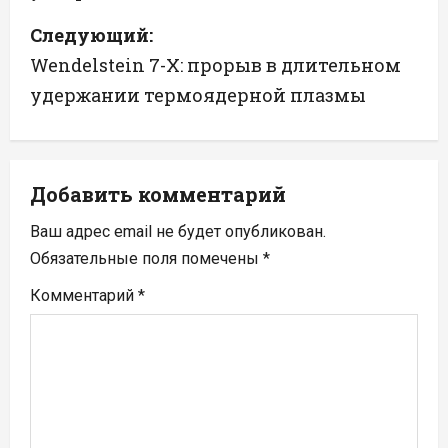
в
Следующий:
и
Wendelstein 7-X: прорыв в длительном
г
удержании термоядерной плазмы
а
ц
Добавить комментарий
и
Ваш адрес email не будет опубликован.
я
Обязательные поля помечены
*
п
Комментарий
*
о
з
а