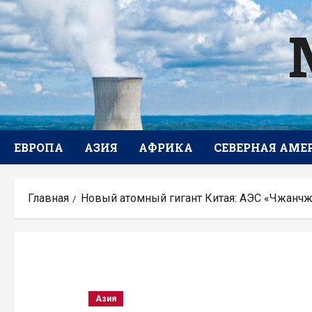
Перейти
к
содержимому
ЕВРОПА
АЗИЯ
АФРИКА
СЕВЕРНАЯ АМЕ
Главная
Новый атомный гигант Китая: АЭС «Чжанч
Азия