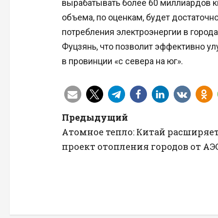
вырабатывать более 60 миллиардов ки
объема, по оценкам, будет достаточн
потребления электроэнергии в город
Фуцзянь, что позволит эффективно ул
в провинции «с севера на юг».
Н
Предыдущий
Атомное тепло: Китай расширяе
а
проект отопления городов от АЭ
в
и
г