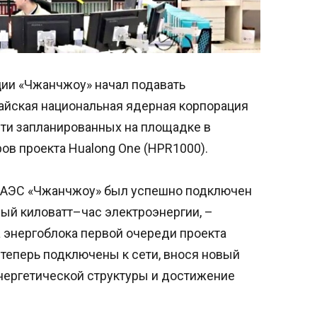
ии «Чжанчжоу» начал подавать
тайская национальная ядерная корпорация
сти запланированных на площадке в
ов проекта Hualong One (HPR1000).
№2 АЭС «Чжанчжоу» был успешно подключен
вый киловатт–час электроэнергии, –
а энергоблока первой очереди проекта
 теперь подключены к сети, внося новый
нергетической структуры и достижение