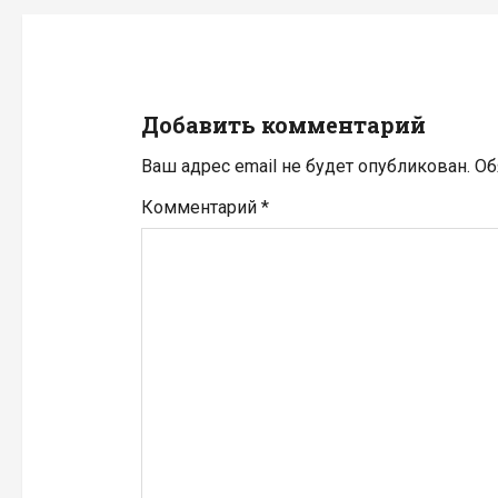
а
ц
и
Добавить комментарий
я
Ваш адрес email не будет опубликован.
Об
п
Комментарий
*
о
з
а
п
и
с