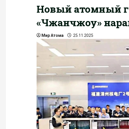
Новый атомный г
«Чжанчжоу» нара
Мир Атома
25.11.2025