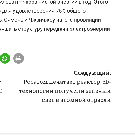
ловатт–часов чистой энергии в год. Этого
о для удовлетворения 75% общего
ах Сямэнь и Чжанчжоу на юге провинции
учшить структуру передачи электроэнергии
Следующий:
т
Росатом печатает реактор: 3D-
С
технологии получили зеленый
свет в атомной отрасли