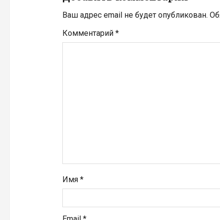
я
Ваш адрес email не будет опубликован.
Об
п
Комментарий
*
о
з
а
п
и
с
я
Имя
*
м
Email
*