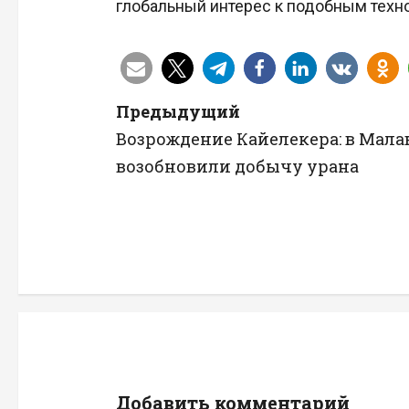
глобальный интерес к подобным техн
Н
Предыдущий
Возрождение Кайелекера: в Мала
а
возобновили добычу урана
в
и
г
а
ц
и
Добавить комментарий