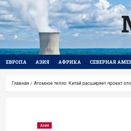
Перейти
к
содержимому
ЕВРОПА
АЗИЯ
АФРИКА
СЕВЕРНАЯ АМЕ
Главная
Атомное тепло: Китай расширяет проект от
Азия