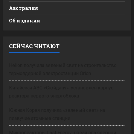
Австралия
Об издании
СЕЙЧАС ЧИТАЮТ
Helion получила зеленый свет на строительство
термоядерной электростанции Orion
Китайская АЭС «Сюйдапу»: установлен корпус
реактора первого энергоблока
Южная Корея получила «зеленый свет» на
плавучие атомные станции
Микрореакторы Last Energy: новая эра ядерной