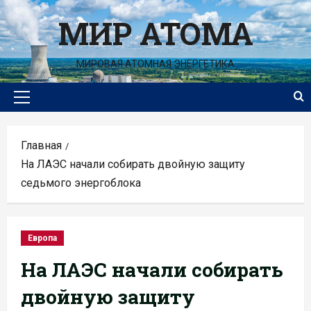
Перейти
МИР АТОМА
к
содержимому
МИРОВАЯ АТОМНАЯ ЭНЕРГЕТИКА
Основное
меню
Главная
На ЛАЭС начали собирать двойную защиту
седьмого энергоблока
Европа
На ЛАЭС начали собирать
двойную защиту