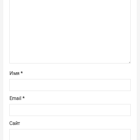
а
п
и
с
я
м
Имя
*
Email
*
Сайт