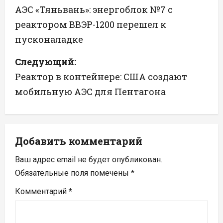
а
АЭС «Тяньвань»: энергоблок №7 с
реактором ВВЭР-1200 перешел к
в
пусконаладке
и
Следующий:
г
Реактор в контейнере: США создают
а
мобильную АЭС для Пентагона
ц
и
Добавить комментарий
я
Ваш адрес email не будет опубликован.
п
Обязательные поля помечены
*
Комментарий
*
о
з