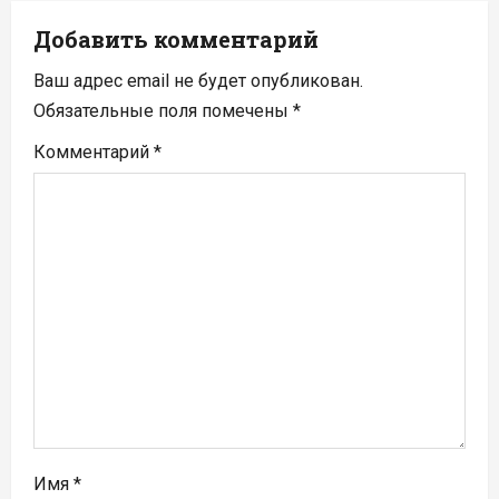
и
Добавить комментарий
я
Ваш адрес email не будет опубликован.
п
Обязательные поля помечены
*
Комментарий
*
о
з
а
п
и
с
я
м
Имя
*