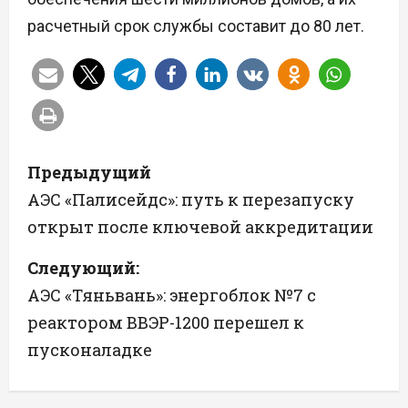
расчетный срок службы составит до 80 лет.
Н
Предыдущий
а
АЭС «Палисейдс»: путь к перезапуску
открыт после ключевой аккредитации
в
Следующий:
и
АЭС «Тяньвань»: энергоблок №7 с
г
реактором ВВЭР-1200 перешел к
а
пусконаладке
ц