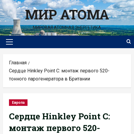
Перейти
МИР АТОМА
к
содержимому
МИРОВАЯ АТОМНАЯ ЭНЕРГЕТИКА
Основное
меню
Главная
Сердце Hinkley Point C: монтаж первого 520-
тонного парогенератора в Британии
Европа
Сердце Hinkley Point C:
монтаж первого 520-