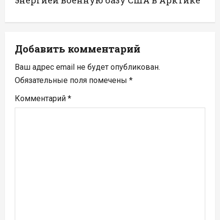
а
энергией военную базу США в Арктике
ц
и
Добавить комментарий
я
Ваш адрес email не будет опубликован.
п
Обязательные поля помечены
*
Комментарий
*
о
з
а
п
и
с