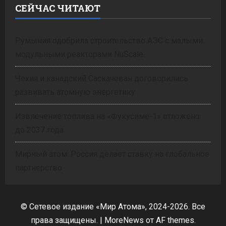
СЕЙЧАС ЧИТАЮТ
Румыния одобрила строительство АЭС с малыми
модульными реакторами NuScale
Чехия и канадский Саскачеван договорились
развивать атомную энергетику
Извлечение топлива на «Фукусиме-1» отложено
до 2037 года
Мирный атом: Россия делает ставку на глобальное
партнерство
© Сетевое издание «Мир Атома», 2024-2026. Все
права защищены.
|
MoreNews
от AF themes.