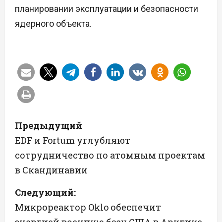
планировании эксплуатации и безопасности
ядерного объекта.
Н
Предыдущий
а
EDF и Fortum углубляют
сотрудничество по атомным проектам
в
в Скандинавии
и
Следующий:
г
Микрореактор Oklo обеспечит