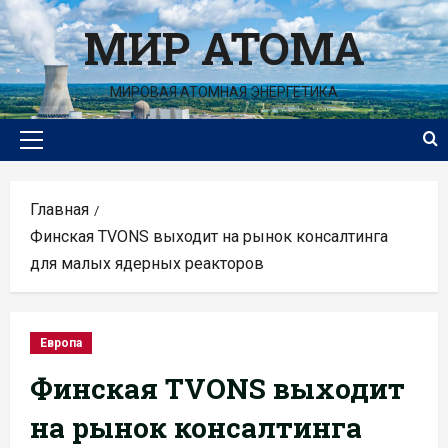
Перейти
МИР АТОМА
к
содержимому
МИРОВАЯ АТОМНАЯ ЭНЕРГЕТИКА
Основное
меню
Главная
Финская TVONS выходит на рынок консалтинга
для малых ядерных реакторов
Европа
Финская TVONS выходит
на рынок консалтинга