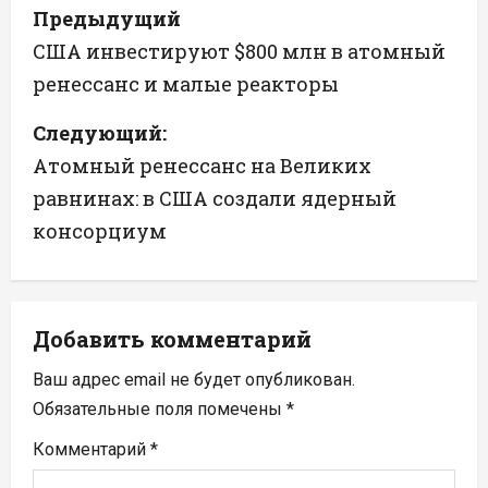
Н
Предыдущий
а
США инвестируют $800 млн в атомный
ренессанс и малые реакторы
в
Следующий:
и
Атомный ренессанс на Великих
г
равнинах: в США создали ядерный
а
консорциум
ц
и
Добавить комментарий
я
Ваш адрес email не будет опубликован.
п
Обязательные поля помечены
*
Комментарий
*
о