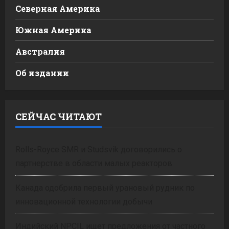
Северная Америка
Южная Америка
Австралия
Об издании
СЕЙЧАС ЧИТАЮТ
Rolls-Royce SMR и Studsvik договорились о
партнерстве в области малых реакторов
Канада одобрила первый урановый рудник по
инновационной технологии добычи
Индийский NPCIL ищет предложения от частного