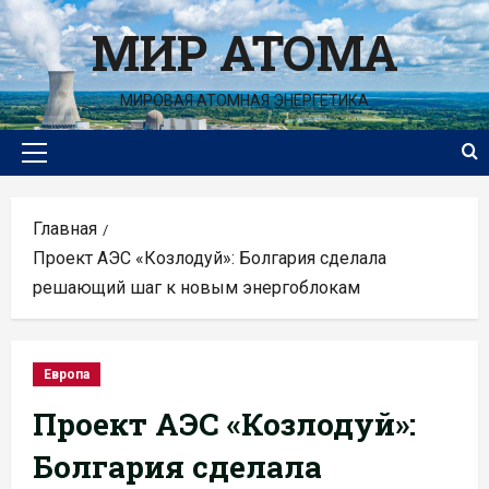
Перейти
МИР АТОМА
к
содержимому
МИРОВАЯ АТОМНАЯ ЭНЕРГЕТИКА
Основное
меню
Главная
Проект АЭС «Козлодуй»: Болгария сделала
решающий шаг к новым энергоблокам
Европа
Проект АЭС «Козлодуй»:
Болгария сделала