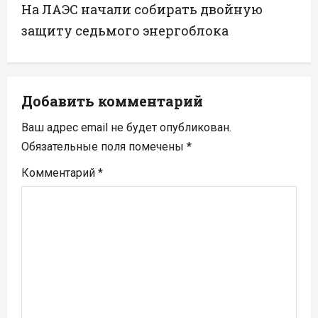
г
На ЛАЭС начали собирать двойную
а
защиту седьмого энергоблока
ц
и
Добавить комментарий
я
Ваш адрес email не будет опубликован.
п
Обязательные поля помечены
*
Комментарий
*
о
з
а
п
и