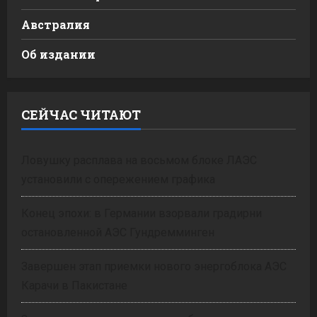
Австралия
Об издании
СЕЙЧАС ЧИТАЮТ
Ловушку расплава на восьмом блоке ЛАЭС
установили с опережением графика
Конец эпохи: в Германии взорвали градирни
остановленной АЭС Гундремминген
Завершен этап приемки нового энергоблока АЭС
Карачи в Пакистане