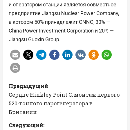
и оператором станции является совместное
предприятие Jiangsu Nuclear Power Company,
в котором 50% принадлежит CNNC, 30% —
China Power Investment Corporation и 20% —
Jiangsu Guoxin Group.
Н
Предыдущий
а
Сердце Hinkley Point C: монтаж первого
520-тонного парогенератора в
в
Британии
и
Следующий: