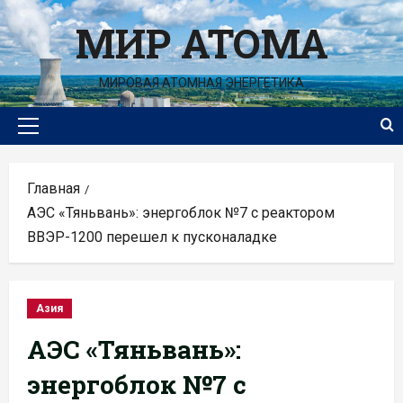
Перейти
МИР АТОМА
к
содержимому
МИРОВАЯ АТОМНАЯ ЭНЕРГЕТИКА
Основное
меню
Главная
АЭС «Тяньвань»: энергоблок №7 с реактором
ВВЭР-1200 перешел к пусконаладке
Азия
АЭС «Тяньвань»:
энергоблок №7 с