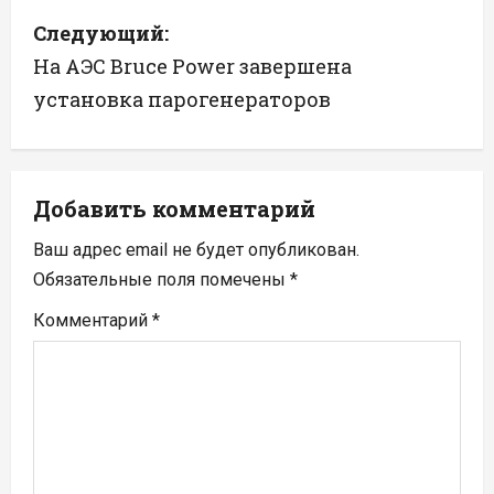
и
Следующий:
г
На АЭС Bruce Power завершена
а
установка парогенераторов
ц
и
Добавить комментарий
я
Ваш адрес email не будет опубликован.
п
Обязательные поля помечены
*
Комментарий
*
о
з
а
п