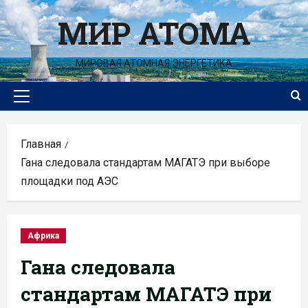
Перейти
МИР АТОМА
к
содержимому
МИРОВАЯ АТОМНАЯ ЭНЕРГЕТИКА
Основное
меню
Главная
Гана следовала стандартам МАГАТЭ при выборе
площадки под АЭС
Африка
Гана следовала
стандартам МАГАТЭ при