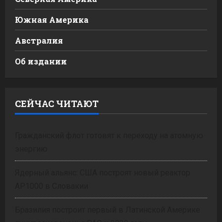
Южная Америка
Австралия
Об издании
СЕЙЧАС ЧИТАЮТ
Гражданский флот готовят к переходу на атомную
энергию
Ядерный альянс: США построят новый реактор
AP1000 в Словакии
Бразилия построит первый в Латинской Америке