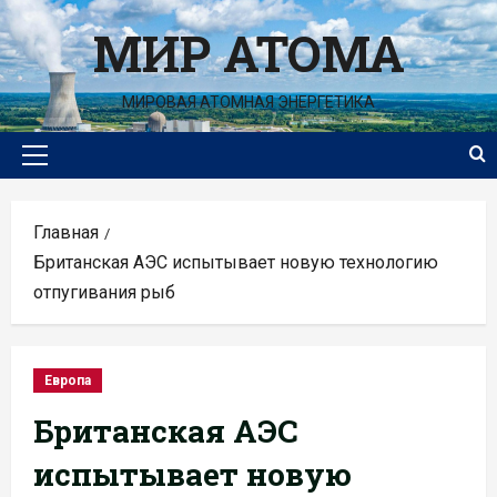
Перейти
МИР АТОМА
к
содержимому
МИРОВАЯ АТОМНАЯ ЭНЕРГЕТИКА
Основное
меню
Главная
Британская АЭС испытывает новую технологию
отпугивания рыб
Европа
Британская АЭС
испытывает новую