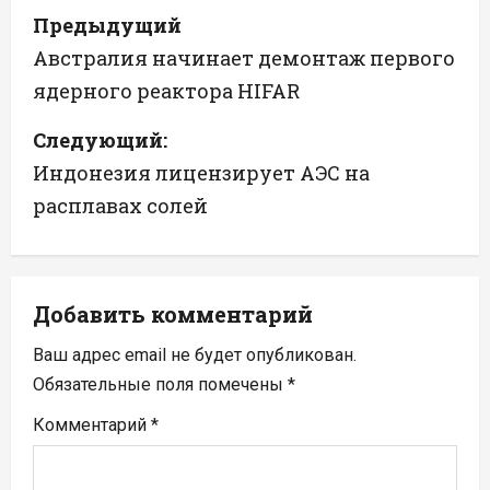
Н
Предыдущий
а
Австралия начинает демонтаж первого
ядерного реактора HIFAR
в
Следующий:
и
Индонезия лицензирует АЭС на
г
расплавах солей
а
ц
Добавить комментарий
и
Ваш адрес email не будет опубликован.
я
Обязательные поля помечены
*
п
Комментарий
*
о