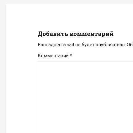
а
ц
и
Добавить комментарий
я
Ваш адрес email не будет опубликован.
Об
п
Комментарий
*
о
з
а
п
и
с