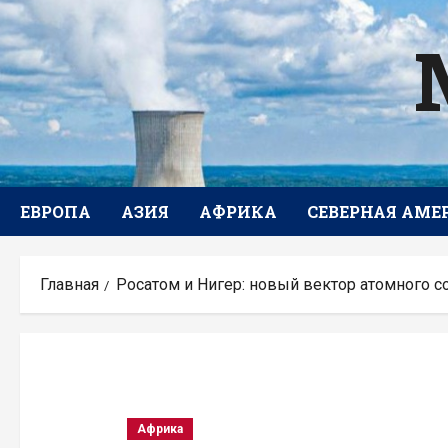
Перейти
к
содержимому
ЕВРОПА
АЗИЯ
АФРИКА
СЕВЕРНАЯ АМЕ
Главная
Росатом и Нигер: новый вектор атомного с
Африка