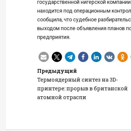
государственной нигерской компании
находится под операционным контроле
сообщила, что судебное разбирател
выходом после объявления планов по
предприятия.
Н
Предыдущий
Термоядерный синтез на 3D-
а
принтере: прорыв в британской
в
атомной отрасли
и
г