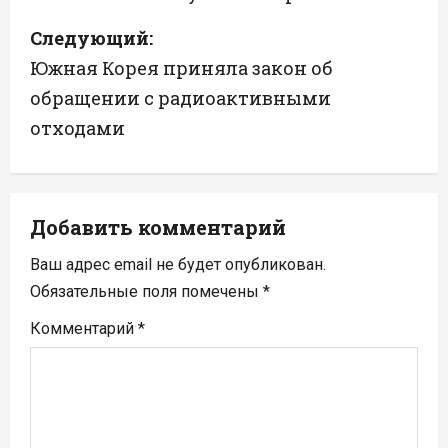
в
Следующий:
и
Южная Корея приняла закон об
г
обращении с радиоактивными
а
отходами
ц
и
Добавить комментарий
я
Ваш адрес email не будет опубликован.
п
Обязательные поля помечены
*
Комментарий
*
о
з
а