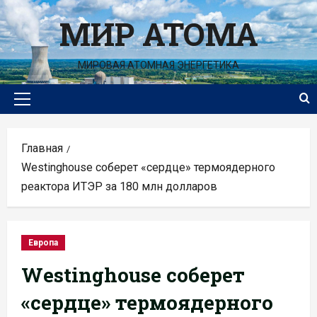
Перейти
МИР АТОМА
к
содержимому
МИРОВАЯ АТОМНАЯ ЭНЕРГЕТИКА
Основное
меню
Главная
Westinghouse соберет «сердце» термоядерного
реактора ИТЭР за 180 млн долларов
Европа
Westinghouse соберет
«сердце» термоядерного