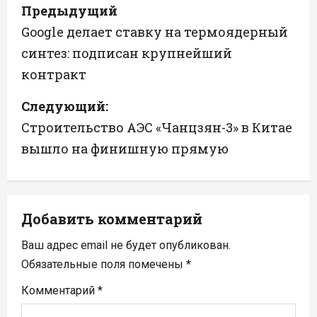
Н
Предыдущий
а
Google делает ставку на термоядерный
синтез: подписан крупнейший
в
контракт
и
Следующий:
г
Строительство АЭС «Чанцзян-3» в Китае
а
вышло на финишную прямую
ц
и
Добавить комментарий
я
Ваш адрес email не будет опубликован.
п
Обязательные поля помечены
*
Комментарий
*
о