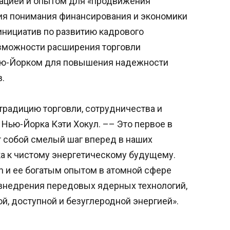
ацией и опытом для «продвижения
ния понимания финансирования и экономики
инициатив по развитию кадрового
озможности расширения торговли
ью-Йорком для повышения надежности
.
традицию торговли, сотрудничества и
 Нью-Йорка Кэти Хокул. –– Это первое в
 собой смелый шаг вперед в наших
а к чистому энергетическому будущему.
on и ее богатым опытом в атомной сфере
внедрения передовых ядерных технологий,
й, доступной и безуглеродной энергией».