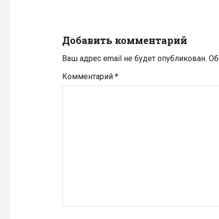
ц
и
Добавить комментарий
я
Ваш адрес email не будет опубликован.
Об
п
Комментарий
*
о
з
а
п
и
с
я