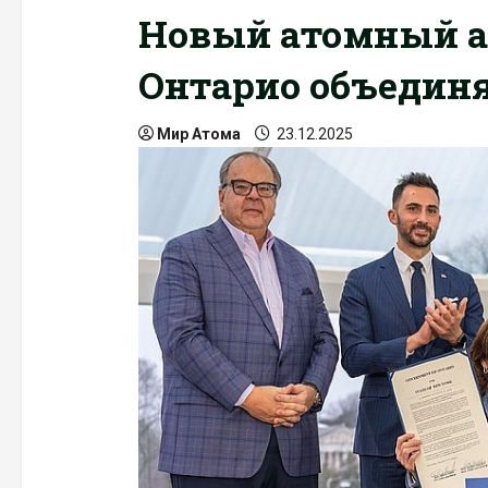
Новый атомный а
Онтарио объедин
Мир Атома
23.12.2025