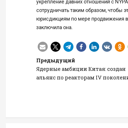
укрепление давних отношений с NYPA
сотрудничать таким образом, чтобы э
юрисдикциям по мере продвижения в 
заключила она.
Н
Предыдущий
Ядерные амбиции Китая: создан
а
альянс по реакторам IV поколен
в
и
г
а