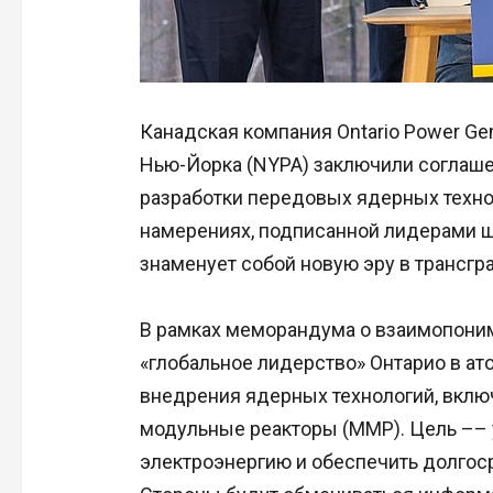
Канадская компания Ontario Power Gen
Нью-Йорка (NYPA) заключили соглаше
разработки передовых ядерных техно
намерениях, подписанной лидерами ш
знаменует собой новую эру в трансгр
В рамках меморандума о взаимопоним
«глобальное лидерство» Онтарио в ат
внедрения ядерных технологий, включ
модульные реакторы (ММР). Цель –– 
электроэнергию и обеспечить долгос