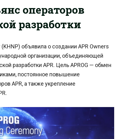
янс операторов
кой разработки
r (KHNP) объявила о создании APR Owners
дународной организации, объединяющей
ской разработки APR. Цель APROG — обмен
иками, постоянное повышение
ров APR, а также укрепление
PR.