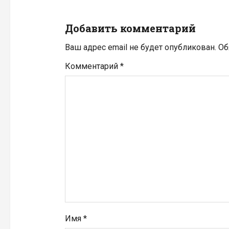
и
Добавить комментарий
я
Ваш адрес email не будет опубликован.
Об
п
Комментарий
*
о
з
а
п
и
с
я
Имя
*