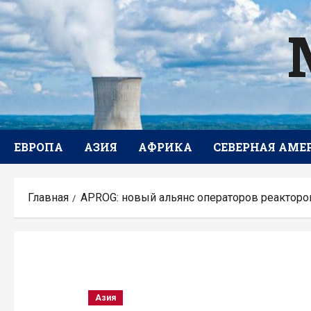
Перейти
к
содержимому
ЕВРОПА
АЗИЯ
АФРИКА
СЕВЕРНАЯ АМЕ
Главная
APROG: новый альянс операторов реакторо
Азия