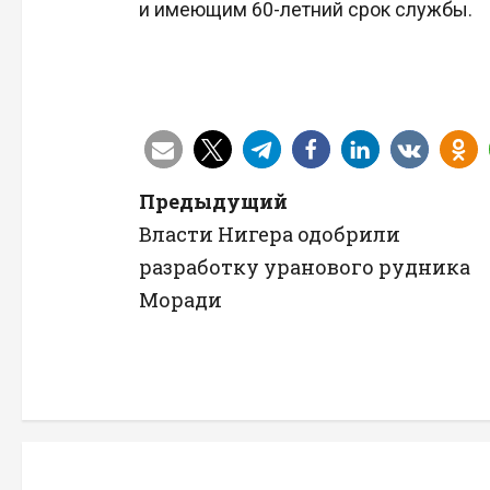
и имеющим 60-летний срок службы.
Н
Предыдущий
Власти Нигера одобрили
а
разработку уранового рудника
в
Моради
и
г
а
ц