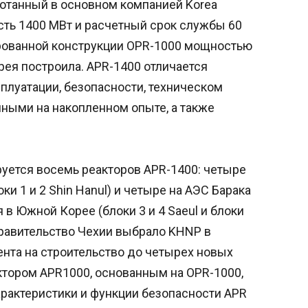
ботанный в основном компанией Korea
сть 1400 МВт и расчетный срок службы 60
ированной конструкции OPR-1000 мощностью
рея построила. APR-1400 отличается
плуатации, безопасности, техническом
ными на накопленном опыте, а также
уется восемь реакторов APR-1400: четыре
оки 1 и 2 Shin Hanul) и четыре на АЭС Барака
 в Южной Корее (блоки 3 и 4 Saeul и блоки
а правительство Чехии выбрало KHNP в
нта на строительство до четырех новых
ктором APR1000, основанным на OPR-1000,
актеристики и функции безопасности APR