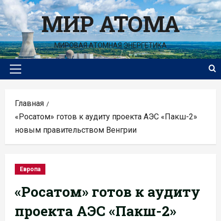
Перейти
МИР АТОМА
к
содержимому
МИРОВАЯ АТОМНАЯ ЭНЕРГЕТИКА
Основное
меню
Главная
«Росатом» готов к аудиту проекта АЭС «Пакш-2»
новым правительством Венгрии
Европа
«Росатом» готов к аудиту
проекта АЭС «Пакш-2»