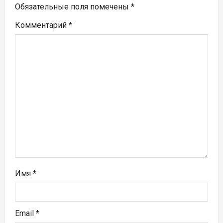
п
Обязательные поля помечены
*
Комментарий
*
о
з
а
п
и
с
я
м
Имя
*
Email
*