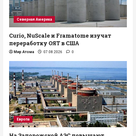
Северная Америка
Curio, NuScale и Framatome изучат
переработку ОЯТ в США
Мир Атома
07.08.2026
0
Европа
На Запорожской АЭС повышают