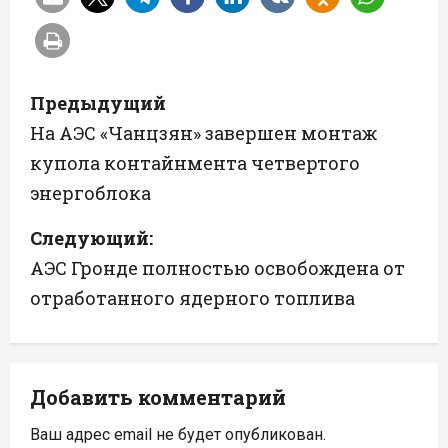
Н
Предыдущий
а
На АЭС «Чанцзян» завершен монтаж
купола контайнмента четвертого
в
энергоблока
и
Следующий:
г
АЭС Гронде полностью освобождена от
а
отработанного ядерного топлива
ц
и
Добавить комментарий
я
Ваш адрес email не будет опубликован.