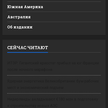
Южная Америка
Австралия
Об издании
СЕЙЧАС ЧИТАЮТ
ИТЭР: Гигантский криостат прибыл на юг Франции
после ночного марафона
Ядерная энергетика Великобритании: бум рабочих
мест и экономический подъем
Нидерланды вкладывают €180 млн в подготовку
к строительству новых АЭС