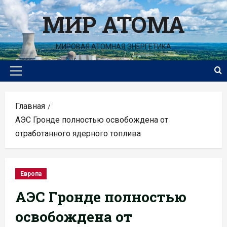
Перейти
МИР АТОМА
к
содержимому
МИРОВАЯ АТОМНАЯ ЭНЕРГЕТИКА
Основное
меню
Главная
АЭС Гронде полностью освобождена от
отработанного ядерного топлива
Европа
АЭС Гронде полностью
освобождена от