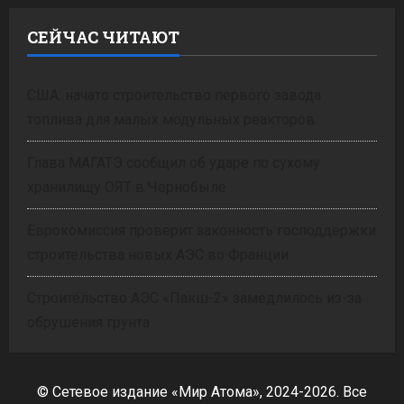
СЕЙЧАС ЧИТАЮТ
США: начато строительство первого завода
топлива для малых модульных реакторов
Глава МАГАТЭ сообщил об ударе по сухому
хранилищу ОЯТ в Чернобыле
Еврокомиссия проверит законность господдержки
строительства новых АЭС во Франции
Строительство АЭС «Пакш-2» замедлилось из-за
обрушения грунта
© Сетевое издание «Мир Атома», 2024-2026. Все