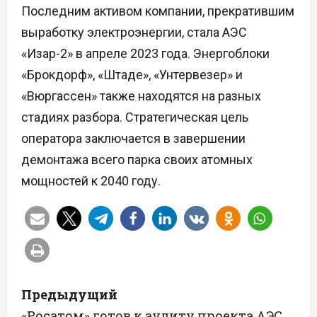
Последним активом компании, прекратившим
выработку электроэнергии, стала АЭС
«Изар-2» в апреле 2023 года. Энергоблоки
«Брокдорф», «Штаде», «Унтервезер» и
«Вюргассен» также находятся на разных
стадиях разбора. Стратегическая цель
оператора заключается в завершении
демонтажа всего парка своих атомных
мощностей к 2040 году.
Н
Предыдущий
а
«Росатом» готов к аудиту проекта АЭС