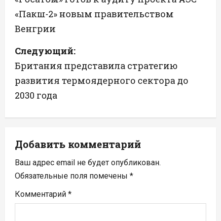
«Пакш-2» новым правительством
в
Венгрии
и
Следующий:
г
Британия представила стратегию
а
развития термоядерного сектора до
2030 года
ц
и
я
Добавить комментарий
п
Ваш адрес email не будет опубликован.
Обязательные поля помечены
*
о
Комментарий
*
з