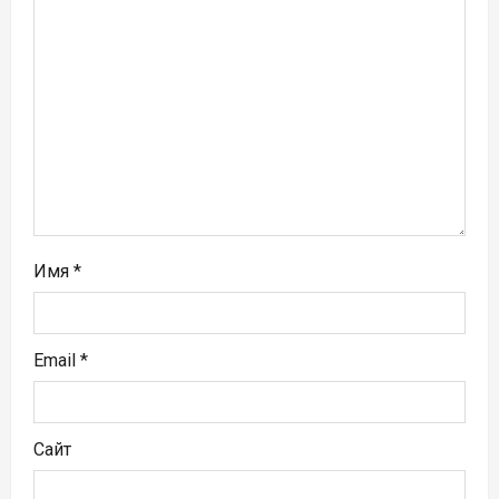
а
п
и
с
я
м
Имя
*
Email
*
Сайт