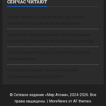
СЕЙЧАС ЧИТАЮТ
Проект Natrium в США набирает ход: новые
контракты и ускорение лицензирования
Завершено предварительное проектирование
российского прототипа термоядерного реактора
Страны Северной Европы укрепляют ядерное
сотрудничество
Framatome усиливает влияние на рынке
обслуживания реакторов ВВЭР
© Сетевое издание «Мир Атома», 2024-2026. Все
права защищены.
|
MoreNews
от AF themes.