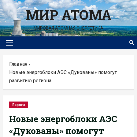
Перейти
МИР АТОМА
к
содержимому
МИРОВАЯ АТОМНАЯ ЭНЕРГЕТИКА
Основное
меню
Главная
Новые энергоблоки АЭС «Дукованы» помогут
развитию региона
Европа
Новые энергоблоки АЭС
«Дукованы» помогут