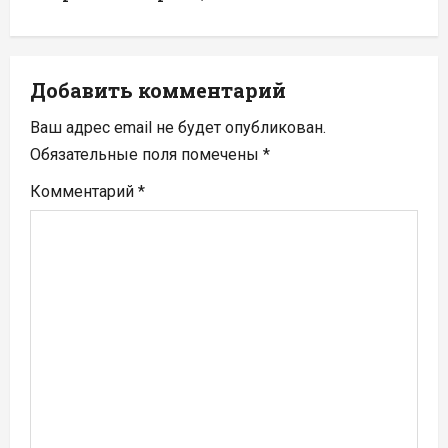
а
ц
Добавить комментарий
и
Ваш адрес email не будет опубликован.
я
Обязательные поля помечены
*
п
Комментарий
*
о
з
а
п
и
с