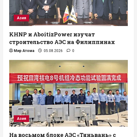
Азия
KHNP и AboitizPower изучат
строительство АЭС на Филиппинах
Мир Атома
05.08.2026
0
Азия
На восьмом блоке АЭС «Тяньвань» с