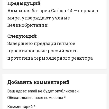
Н
Предыдущий
а
Алмазная батарея Carbon-14 — первая в
мире, утверждают ученые
в
Великобритании
и
Следующий:
г
Завершено предварительное
а
проектирование российского
прототипа термоядерного реактора
ц
и
я
Добавить комментарий
п
Ваш адрес email не будет опубликован.
Обязательные поля помечены
*
о
Комментарий
*