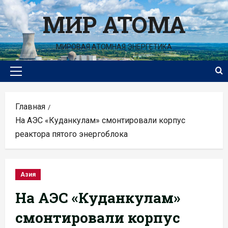
Перейти
МИР АТОМА
к
содержимому
МИРОВАЯ АТОМНАЯ ЭНЕРГЕТИКА
Основное
меню
Главная
На АЭС «Куданкулам» смонтировали корпус
реактора пятого энергоблока
Азия
На АЭС «Куданкулам»
смонтировали корпус