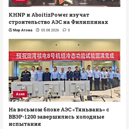
KHNP и AboitizPower изучат
строительство АЭС на Филиппинах
Мир Атома
05.08.2026
0
Азия
На восьмом блоке АЭС «Тяньвань» с
ВВЭР-1200 завершились холодные
испытания