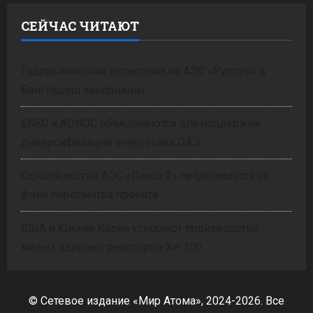
СЕЙЧАС ЧИТАЮТ
Гидравлические испытания на АЭС «Руппур» в
Бангладеш завершены
ENEC и ADNOC объединяются для поддержки
диверсификации энергетики ОАЭ
Строительство АЭС «Пакш-2» продолжается на
фоне пересмотра проекта
США и Южная Корея ускоряют производство
малых ядерных реакторов Xe-100
© Сетевое издание «Мир Атома», 2024-2026. Все