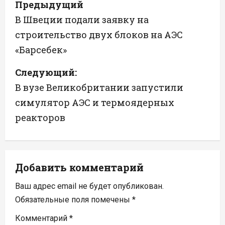
Предыдущий
а
В Швеции подали заявку на
строительство двух блоков на АЭС
в
«Барсебек»
и
Следующий:
г
В вузе Великобритании запустили
а
симулятор АЭС и термоядерных
реакторов
ц
и
я
Добавить комментарий
п
Ваш адрес email не будет опубликован.
Обязательные поля помечены
*
о
Комментарий
*