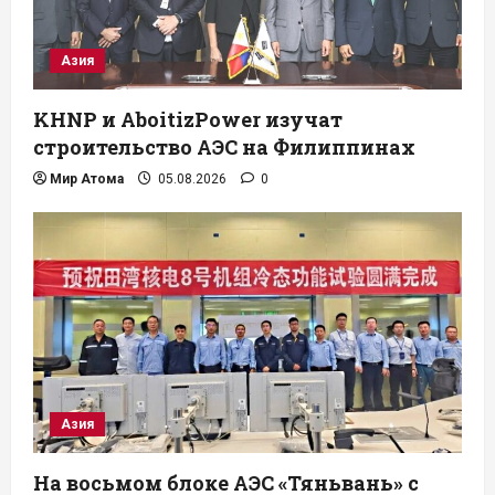
Азия
KHNP и AboitizPower изучат
строительство АЭС на Филиппинах
Мир Атома
05.08.2026
0
Азия
На восьмом блоке АЭС «Тяньвань» с