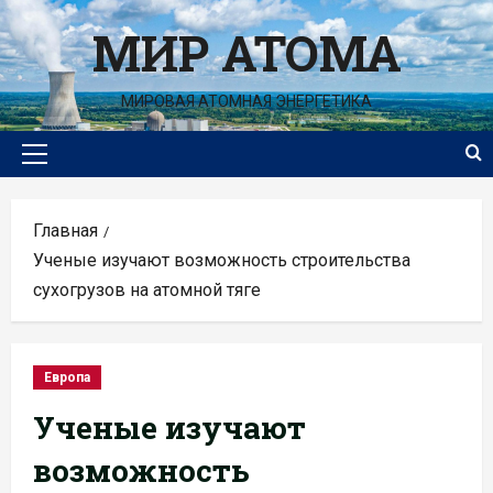
Перейти
МИР АТОМА
к
содержимому
МИРОВАЯ АТОМНАЯ ЭНЕРГЕТИКА
Основное
меню
Главная
Ученые изучают возможность строительства
сухогрузов на атомной тяге
Европа
Ученые изучают
возможность