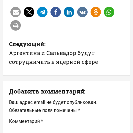
Н
Следующий:
а
Аргентина и Сальвадор будут
сотрудничать в ядерной сфере
в
и
г
Добавить комментарий
а
Ваш адрес email не будет опубликован.
Обязательные поля помечены
*
ц
Комментарий
*
и