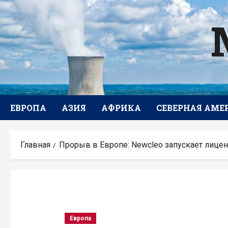
Перейти
к
содержимому
ЕВРОПА
АЗИЯ
АФРИКА
СЕВЕРНАЯ АМЕ
Главная
Прорыв в Европе: Newcleo запускает лице
Европа