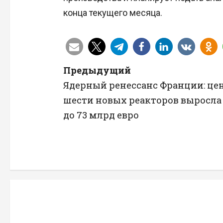
конца текущего месяца.
Н
Предыдущий
Ядерный ренессанс Франции: це
а
шести новых реакторов выросла
в
до 73 млрд евро
и
г
а
ц
и