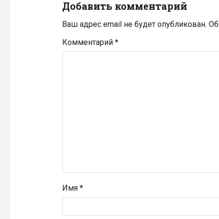
Добавить комментарий
я
Ваш адрес email не будет опубликован.
Об
п
Комментарий
*
о
з
а
п
и
с
я
Имя
*
м