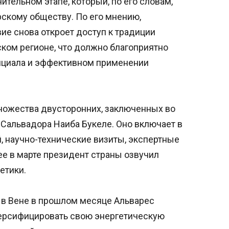
ительном этапе, который, по его словам,
скому обществу. По его мнению,
е снова откроет доступ к традиции
ком регионе, что должно благоприятно
енциала и эффективном применении
ножества двусторонних, заключенных во
 Сальвадора Наиба Букеле. Оно включает в
 научно-технические визиты, экспертные
е в марте президент страны озвучил
етики.
в Вене в прошлом месяце Альварес
ерсифицировать свою энергетическую