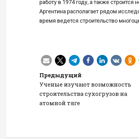
работу в 1974 году, а также строится
Аргентина располагает рядом исследо
время ведется строительство многоц
Н
Предыдущий
Ученые изучают возможность
а
строительства сухогрузов на
в
атомной тяге
и
г