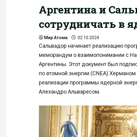
Аргентина и Саль
сотрудничать в я
Мир Атома
02.10.2024
Сальвадор начинает реализацию прог
меморандум о взаимопонимании с На
Аргентины. Этот документ был подпи
по атомной энергии (CNEA) Херманом 
реализации программы ядерной энерг
Алехандро Альваресом.