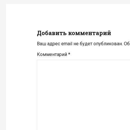
а
ц
и
Добавить комментарий
я
Ваш адрес email не будет опубликован.
Об
п
Комментарий
*
о
з
а
п
и
с