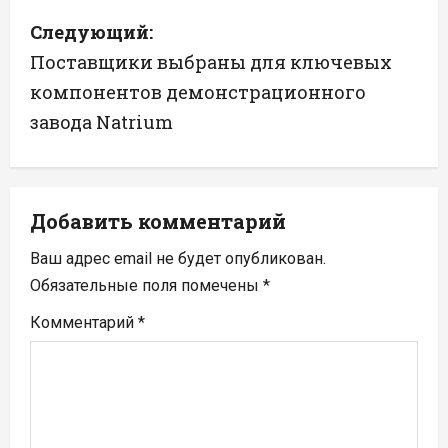
в
Следующий:
и
Поставщики выбраны для ключевых
г
компонентов демонстрационного
а
завода Natrium
ц
и
Добавить комментарий
я
Ваш адрес email не будет опубликован.
п
Обязательные поля помечены
*
Комментарий
*
о
з
а