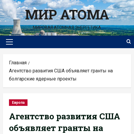
Перейти
МИР АТОМА
к
содержимому
МИРОВАЯ АТОМНАЯ ЭНЕРГЕТИКА
Основное
меню
Главная
Агентство развития США объявляет гранты на
болгарские ядерные проекты
Европа
Агентство развития США
объявляет гранты на