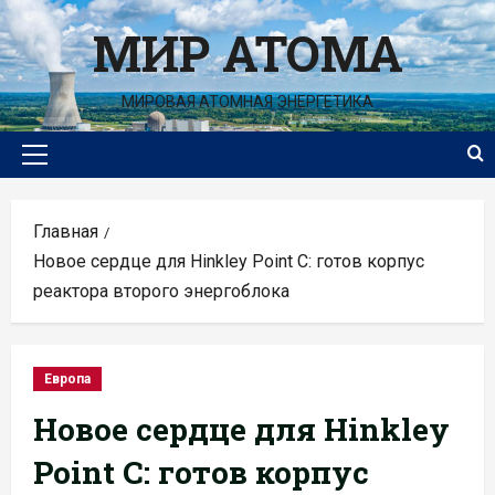
Перейти
МИР АТОМА
к
содержимому
МИРОВАЯ АТОМНАЯ ЭНЕРГЕТИКА
Основное
меню
Главная
Новое сердце для Hinkley Point C: готов корпус
реактора второго энергоблока
Европа
Новое сердце для Hinkley
Point C: готов корпус