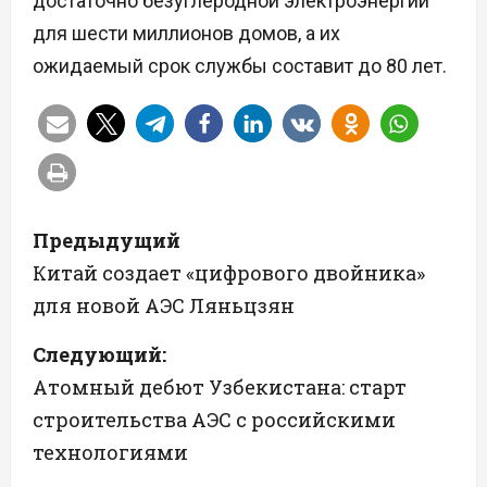
достаточно безуглеродной электроэнергии
для шести миллионов домов, а их
ожидаемый срок службы составит до 80 лет.
Н
Предыдущий
а
Китай создает «цифрового двойника»
для новой АЭС Ляньцзян
в
Следующий:
и
Атомный дебют Узбекистана: старт
г
строительства АЭС с российскими
а
технологиями