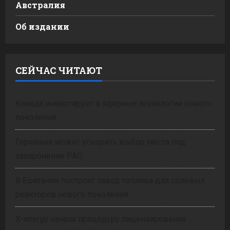
Австралия
Об издании
СЕЙЧАС ЧИТАЮТ
Канада инвестирует в ядерные технологии нового
поколения
Германия может ускорить выбор места под
захоронение РАО
В Британии построят завод топлива для солевых
реакторов нового поколения
X-energy начала процедуру лицензирования