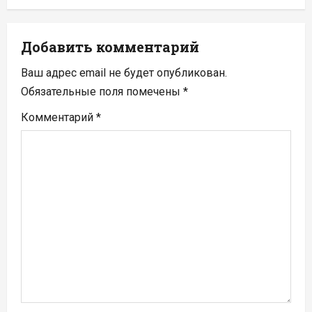
ц
и
Добавить комментарий
я
Ваш адрес email не будет опубликован.
п
Обязательные поля помечены
*
Комментарий
*
о
з
а
п
и
с
я