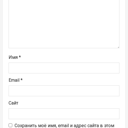
а
п
и
с
я
Имя
*
м
Email
*
Сайт
Сохранить моё имя, email и адрес сайта в этом