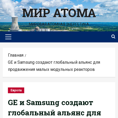
Перейти
МИР АТОМА
к
содержимому
МИРОВАЯ АТОМНАЯ ЭНЕРГЕТИКА
Основное
меню
Главная
GE и Samsung создают глобальный альянс для
продвижения малых модульных реакторов
Европа
GE и Samsung создают
глобальный альянс для