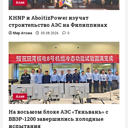
Азия
KHNP и AboitizPower изучат
строительство АЭС на Филиппинах
Мир Атома
05.08.2026
0
Азия
На восьмом блоке АЭС «Тяньвань» с
ВВЭР-1200 завершились холодные
испытания