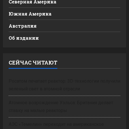
Северная Америка
Южная Америка
Австралия
Об издании
СЕЙЧАС ЧИТАЮТ
Росатом печатает реактор: 3D-технологии получили
зеленый свет в атомной отрасли
Атомное возрождение Уэльса: Британия делает
ставку на малые реакторы
АЭС «Темелин» переходит на американское