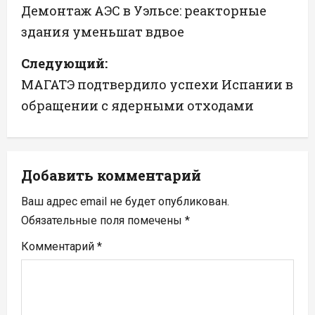
а
Демонтаж АЭС в Уэльсе: реакторные
здания уменьшат вдвое
в
Следующий:
и
МАГАТЭ подтвердило успехи Испании в
г
обращении с ядерными отходами
а
ц
Добавить комментарий
и
Ваш адрес email не будет опубликован.
я
Обязательные поля помечены
*
п
Комментарий
*
о
з